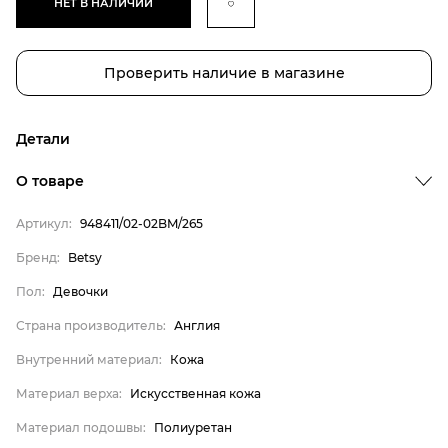
НЕТ В НАЛИЧИИ
Проверить наличие в магазине
Детали
О товаре
Артикул:
948411/02-02BM/265
Бренд:
Betsy
Бренд
Пол:
Девочки
Пол
Страна производитель:
Англия
Страна производитель
Внутренний материал:
Кожа
Внутренний материал
Материал верха
Материал верха:
Искусственная кожа
Материал подошвы
Материал подошвы:
Полиуретан