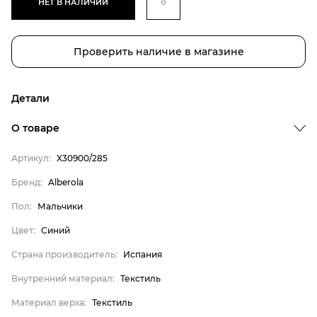
НЕТ В НАЛИЧИИ
Проверить наличие в магазине
Детали
Бренд
О товаре
Пол
Артикул:
X30900/285
Цвет
Бренд:
Alberola
Страна производитель
Пол:
Мальчики
Внутренний материал
Материал верха
Цвет:
Синий
Материал подкладки
Страна производитель:
Испания
Материал подошвы
Внутренний материал:
Текстиль
Материал стельки
Материал верха:
Текстиль
Alberola