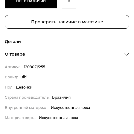
НЕТ В НАЛИЧИИ
Проверить наличие в магазине
Детали
Бренд
О товаре
Пол
Артикул:
1208021/255
Страна производитель
Бренд:
Bibi
Внутренний материал
Пол:
Девочки
Материал верха
Bibi
Страна производитель:
Бразилия
Девочки
Внутренний материал:
Искусственная кожа
Бразилия
Материал верха:
Искусственная кожа
Искусственная кожа
Искусственная кожа