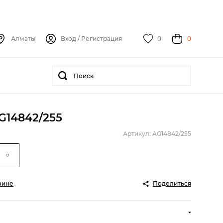
Алматы
Вход
/
Регистрация
0
0
G14842/255
Артикул: AG14842/255
зине
Поделиться