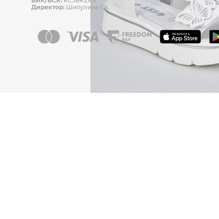
БИК/БСК:
KCJBKZKX
Директор:
Шипулина Г.А.