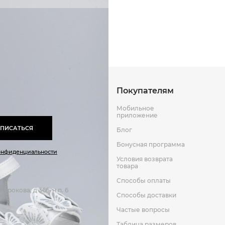
Способы оплаты
Способы до
Полиуретан
Кожа
Оставить отзыв
к
Покупателям
Мобильное
приложение
ПИСАТЬСЯ
Блог
Бонусная программа
онфиденциальности
Условия возврата
товара
Способы оплаты
арокова, д 366, н.п. 6
Способы доставки
Частые вопросы
Таблица размеров