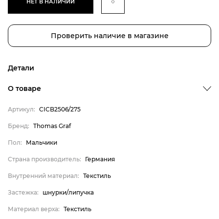
НЕТ В НАЛИЧИИ
Проверить наличие в магазине
Детали
О товаре
Артикул:
CICB2506/275
Бренд
Бренд:
Thomas Graf
Пол
Пол:
Мальчики
Страна производитель
Страна производитель:
Германия
Внутренний материал
Внутренний материал:
Текстиль
Застежка
Застежка:
шнурки/липучка
Материал верха
Материал верха:
Текстиль
Материал подкладки