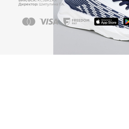
БИК/БСК:
KCJBKZKX
Директор:
Шипулина Г.А.