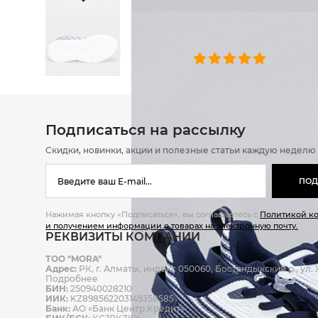
ОТЗЫВЫ
0 челове
Подписаться на рассылку
Скидки, новинки, акции и полезные статьи каждую неделю
ПОД
Нажимая кнопку «Подписаться», вы соглашаетесь с
Политикой к
и получением информации о товарах на электронную почту.
РЕКВИЗИТЫ КОМПАНИИ
ТОО "MORA"
Адрес:
РК, г. Алматы, индекс 050060, Бостандыкский р., ул. Ж
Подробнее
БИН:
250940028210
ИИК:
KZ898562203149358585
Банк:
АО «Банк Центр Кредит»