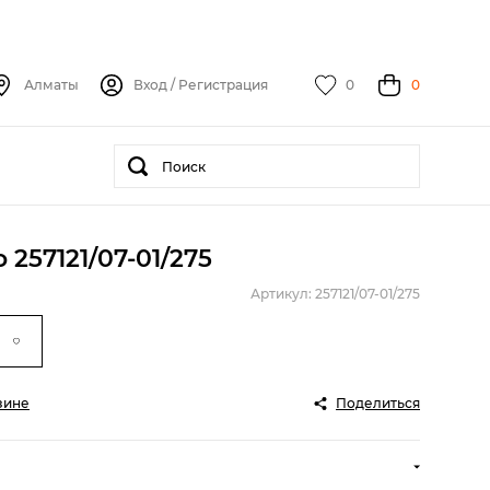
Алматы
Вход
/
Регистрация
0
0
257121/07-01/275
Артикул: 257121/07-01/275
зине
Поделиться