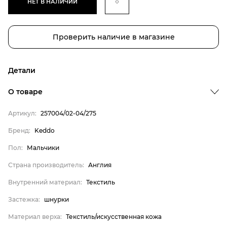
НЕТ В НАЛИЧИИ
Проверить наличие в магазине
Детали
Бренд
О товаре
Пол
Артикул:
257004/02-04/275
Страна производитель
Бренд:
Keddo
Внутренний материал
Пол:
Мальчики
Застежка
Материал верха
Страна производитель:
Англия
Материал подошвы
Внутренний материал:
Текстиль
Материал стельки
Застежка:
шнурки
Keddo
Материал верха:
Текстиль/искусственная кожа
Мальчики