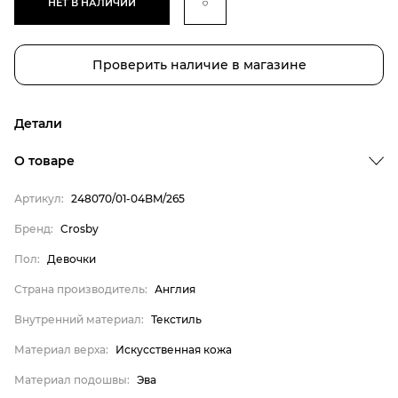
НЕТ В НАЛИЧИИ
Проверить наличие в магазине
Детали
О товаре
Артикул:
248070/01-04BM/265
Бренд
Бренд:
Crosby
Пол
Пол:
Девочки
Страна производитель
Страна производитель:
Англия
Внутренний материал
Внутренний материал:
Текстиль
Материал верха
Материал верха:
Искусственная кожа
Материал подошвы
Материал стельки
Материал подошвы:
Эва
Crosby