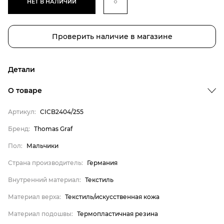
НЕТ В НАЛИЧИИ
Проверить наличие в магазине
Детали
Бренд
О товаре
Пол
Артикул:
CICB2404/255
Страна производитель
Бренд:
Thomas Graf
Внутренний материал
Пол:
Мальчики
Материал верха
Материал подошвы
Страна производитель:
Германия
Материал стельки
Внутренний материал:
Текстиль
Thomas Graf
Материал верха:
Текстиль/искусственная кожа
Мальчики
Материал подошвы:
Термопластичная резина
Германия