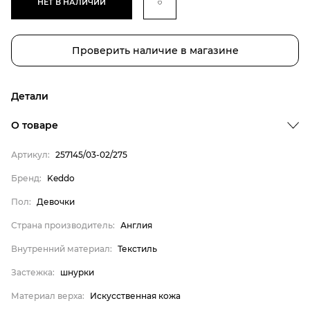
НЕТ В НАЛИЧИИ
Проверить наличие в магазине
Детали
О товаре
Артикул:
257145/03-02/275
Бренд
Бренд:
Keddo
Пол
Пол:
Девочки
Страна производитель
Страна производитель:
Англия
Внутренний материал
Внутренний материал:
Текстиль
Застежка
Застежка:
шнурки
Материал верха
Материал верха:
Искусственная кожа
Материал подошвы