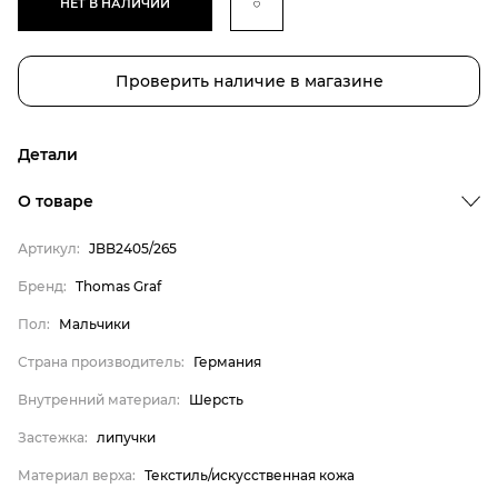
НЕТ В НАЛИЧИИ
Проверить наличие в магазине
Детали
О товаре
Артикул:
JBB2405/265
Бренд
Бренд:
Thomas Graf
Пол
Пол:
Мальчики
Страна производитель
Страна производитель:
Германия
Внутренний материал
Внутренний материал:
Шерсть
Застежка
Застежка:
липучки
Материал верха
Материал подошвы
Материал верха:
Текстиль/искусственная кожа