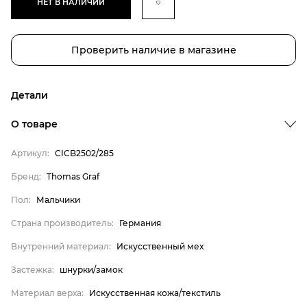
НЕТ В НАЛИЧИИ
Проверить наличие в магазине
Детали
О товаре
Артикул:
CICB2502/285
Бренд:
Thomas Graf
Пол:
Мальчики
Страна производитель:
Германия
Внутренний материал:
Искусственный мех
Бренд
Застежка:
шнурки/замок
Пол
Материал верха:
Искусственная кожа/текстиль