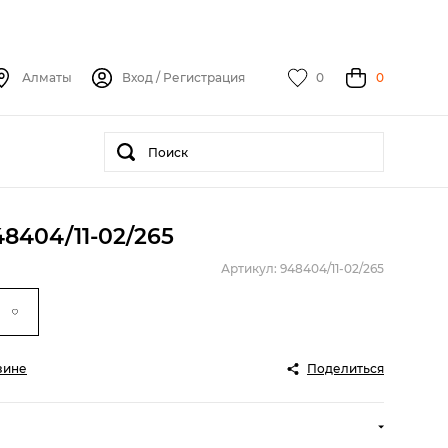
Алматы
Вход
/
Регистрация
0
0
8404/11-02/265
Артикул: 948404/11-02/265
зине
Поделиться