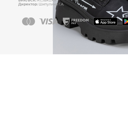
БИК/БСК:
KCJBKZKX
Директор:
Шипулина Г.А.