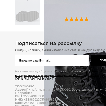
ОТЗЫВЫ
0 челове
Подписаться на рассылку
Скидки, новинки, акции и полезные статьи каждую неделю
ПОД
Нажимая кнопку «Подписаться», вы соглашаетесь с
Политикой к
и получением информации о товарах на электронную почту.
РЕКВИЗИТЫ КОМПАНИИ
ТОО "MORA"
Адрес:
РК, г. Алматы, индекс 050060, Бостандыкский р., ул. Ж
Подробнее
БИН:
250940028210
ИИК:
KZ898562203149358585
Банк:
АО «Банк Центр Кредит»