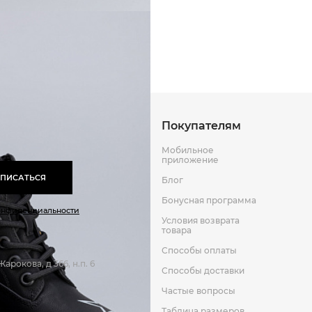
Текстиль
Способы оплаты
Способы до
шнурки/замок
Искусственная кожа
Оставить отзыв
к
Термопластичный эластомер
Текстиль
Покупателям
Мобильное
приложение
ПИСАТЬСЯ
Блог
Бонусная программа
онфиденциальности
Условия возврата
товара
Способы оплаты
арокова, д 366, н.п. 6
Способы доставки
Частые вопросы
Таблица размеров