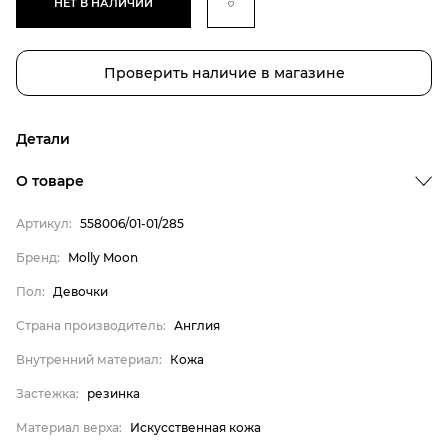
НЕТ В НАЛИЧИИ
Проверить наличие в магазине
Детали
Бренд
О товаре
Пол
Артикул:
558006/01-01/285
Страна производитель
Бренд:
Molly Moon
Внутренний материал
Пол:
Девочки
Застежка
Материал верха
Страна производитель:
Англия
Материал подкладки
Внутренний материал:
Кожа
Материал подошвы
Застежка:
резинка
Материал стельки
Материал верха:
Искусственная кожа
Molly Moon