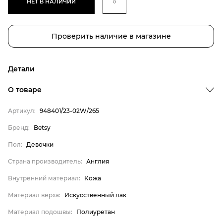
НЕТ В НАЛИЧИИ
Проверить наличие в магазине
Детали
О товаре
Артикул:
948401/23-02W/265
Бренд:
Betsy
Бренд
Пол:
Девочки
Пол
Страна производитель:
Англия
Страна производитель
Внутренний материал:
Кожа
Внутренний материал
Материал верха:
Искусственный лак
Материал верха
Материал подошвы:
Полиуретан
Материал подошвы