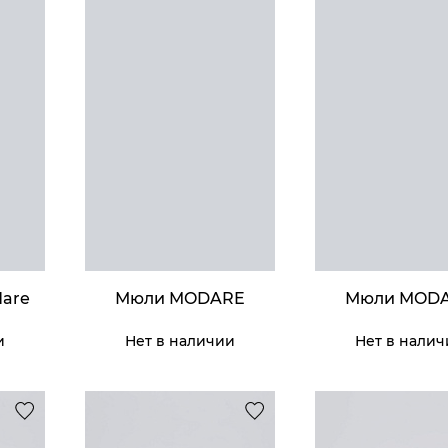
Кроссовк
Man
35 990 ₸
Куп
are
Мюли MODARE
Мюли MOD
и
Нет в наличии
Нет в нали
Дорожная с
Gr
32 990 ₸