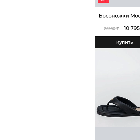
sale
Босоножки Mo
10 795
26990 ₸
Купить