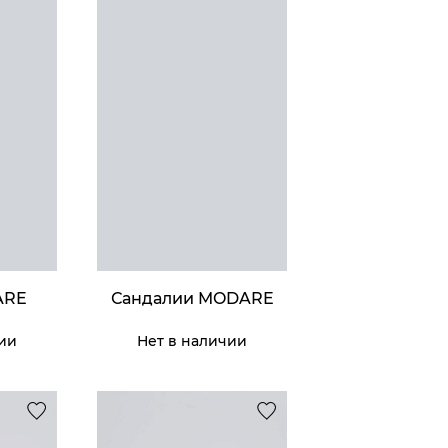
и Franco
atti
10 795 ₸
ить
ARE
Сандалии MODARE
чии
Нет в наличии
умка Thomas
af
13 195 ₸