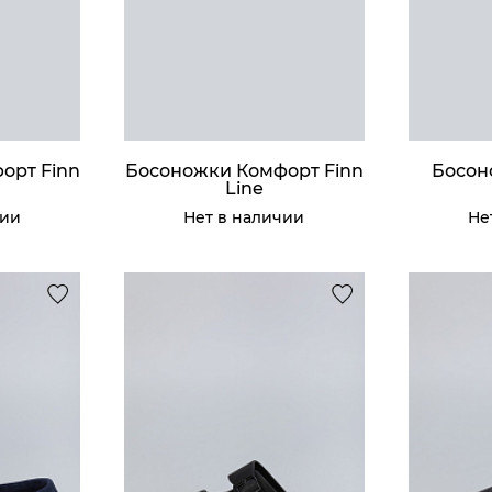
Куп
орт Finn
Босоножки Комфорт Finn
Босон
Line
чии
Нет в наличии
Не
SPORT брю
Кроссовк
Man
Gr
37 990 ₸
45 990 ₸
Куп
Куп