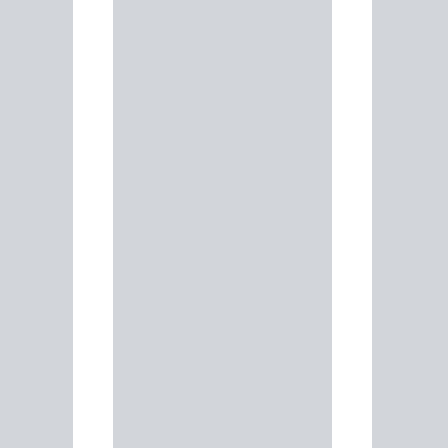
Кроссовк
Man
35 990 ₸
Куп
Дорожная с
Gr
32 990 ₸