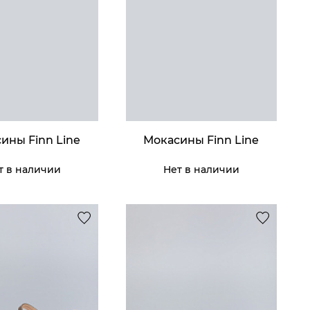
умка Thomas
omas Graf
af
13 195 ₸
11 195 ₸
ины Finn Line
Мокасины Finn Line
ить
ить
т в наличии
Нет в наличии