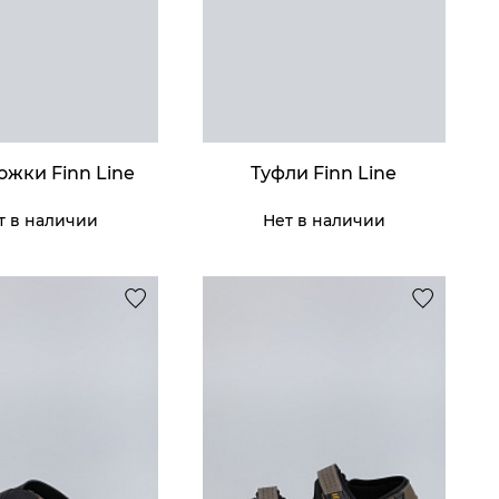
ить
ожки Finn Line
Туфли Finn Line
т в наличии
Нет в наличии
ки Thomas
и Franco
atti
af
11 395 ₸
9 195 ₸
ить
ить