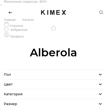
Финальные скидки до -80%!
×
Главная
Каталог
Корзина
Избранное
Профиль
Alberola
Пол
Цвет
Категория
Размер