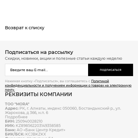
Возврат к списку
Подписаться на рассылку
Скидки, новинки, акции и полезные статьи каждую неделю
ПОДПИСАТЬСЯ
Нажимая кнопку «Подписаться», вы соглашаетесь с
Политикой
конфиденциальности и получением информации о товарах на электронную
почту.
РЕКВИЗИТЫ КОМПАНИИ
ТОО "MORA"
Адрес:
РК, г. Алматы, индекс 050060, Бостандыкский р., ул.
Жарокова, д 366, н.п. 6
Подробнее
БИН:
250940028210
ИИК:
KZ898562203149358585
Банк:
АО «Банк Центр Кредит»
БИК/БСК:
KCJBKZKX