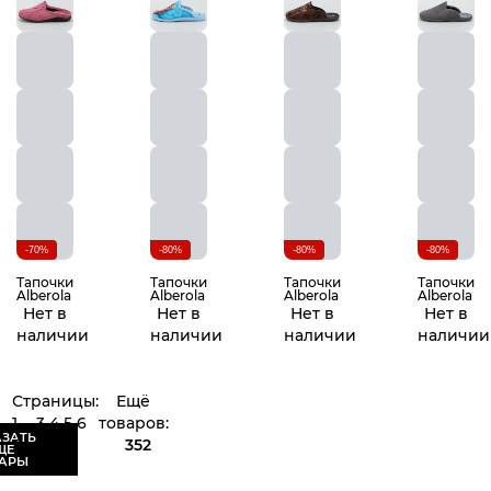
-70%
-80%
-80%
-80%
Тапочки
Тапочки
Тапочки
Тапочки
Alberola
Alberola
Alberola
Alberola
Нет в
Нет в
Нет в
Нет в
наличии
наличии
наличии
наличии
Страницы:
Ещё
1
...
3
4
5
6
товаров:
ЗАТЬ
7
...
27
352
ЩЕ
АРЫ