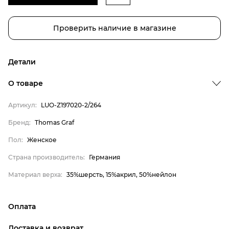
Проверить наличие в магазине
Детали
О товаре
Артикул:
LUO-Z197020-2/264
Бренд:
Thomas Graf
Бренд
Пол:
Женское
Пол
Страна производитель:
Германия
Страна производитель
Материал верха:
35%шерсть, 15%акрил, 50%нейлон
Материал верха
Thomas Graf
Женское
Оплата
Германия
онлайн-оплата банковской картой на сайте Интернет-
Доставка и возврат