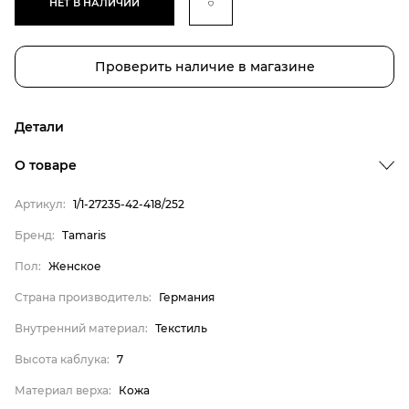
НЕТ В НАЛИЧИИ
Проверить наличие в магазине
Детали
О товаре
Артикул:
1/1-27235-42-418/252
Бренд
Пол
Бренд:
Tamaris
Страна производитель
Пол:
Женское
Внутренний материал
Страна производитель:
Германия
Высота каблука
Внутренний материал:
Текстиль
Материал верха
Высота каблука:
7
Tamaris
Материал верха:
Кожа
Женское