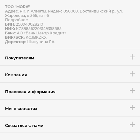
ТОО "MORA"
Способы оплаты
Адрес:
РК, г. Алматы, индекс 050060, Бостандыкский р., ул.
Способы доставки
Жарокова, д 366, н.п. 6
Подробнее
БИН:
250940028210
ИИК:
KZ898562203149358585
Банк:
АО «Банк Центр Кредит»
БИК/БСК:
KCJBKZKX
Условия возврата товара
Директор:
Шипулина Г.А.
Покупателям
Компания
Правовая информация
Мы в соцсетях
Связаться с нами