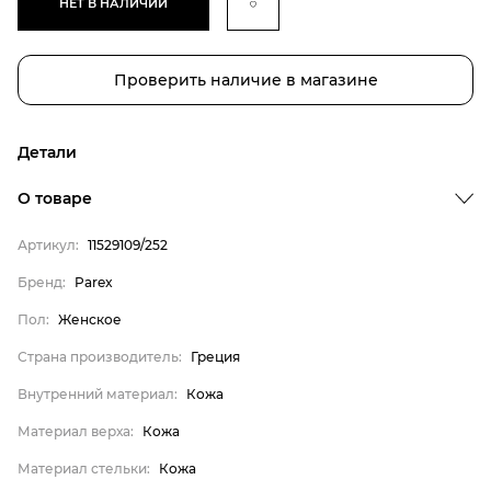
НЕТ В НАЛИЧИИ
Проверить наличие в магазине
Детали
Бренд
О товаре
Пол
Артикул:
11529109/252
Страна производитель
Бренд:
Parex
Внутренний материал
Пол:
Женское
Материал верха
Материал стельки
Страна производитель:
Греция
Parex
Внутренний материал:
Кожа
Женское
Материал верха:
Кожа
Греция
Материал стельки:
Кожа
Кожа