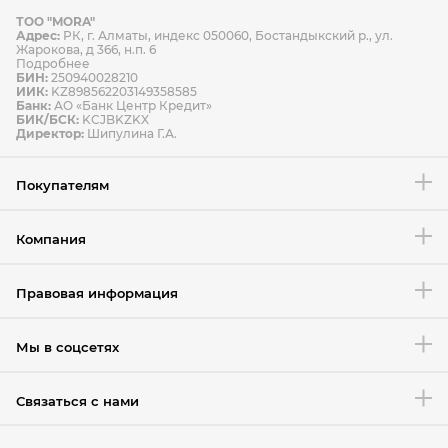
ТОО "MORA"
Способы оплаты
Адрес:
РК, г. Алматы, индекс 050060, Бостандыкский р., ул.
Способы доставки
Жарокова, д 366, н.п. 6
Подробнее
БИН:
250940028210
ИИК:
KZ898562203149358585
Банк:
АО «Банк Центр Кредит»
БИК/БСК:
KCJBKZKX
Условия возврата товара
Директор:
Шипулина Г.А.
Покупателям
Компания
Правовая информация
Мы в соцсетях
Связаться с нами