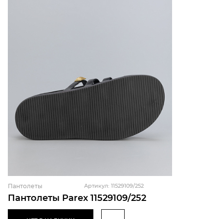
Пантолеты
Артикул: 11529109/252
Пантолеты Parex 11529109/252