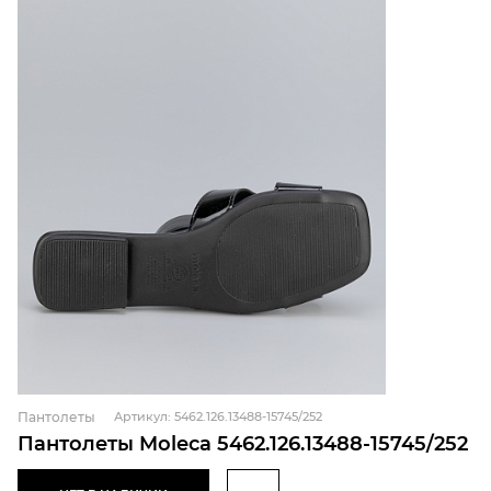
Пантолеты
Артикул: 5462.126.13488-15745/252
Пантолеты Moleca 5462.126.13488-15745/252