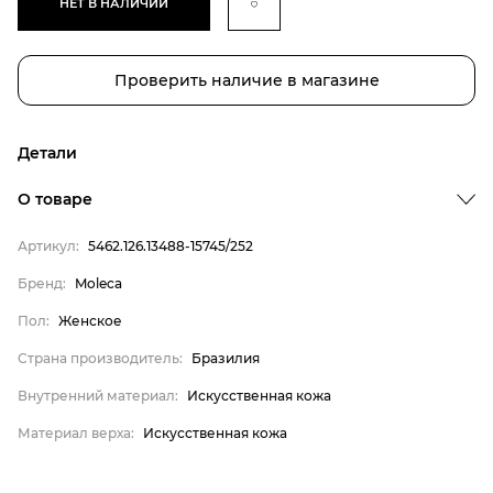
НЕТ В НАЛИЧИИ
Проверить наличие в магазине
Детали
О товаре
Артикул:
5462.126.13488-15745/252
Бренд
Бренд:
Moleca
Пол
Пол:
Женское
Страна производитель
Страна производитель:
Бразилия
Внутренний материал
Внутренний материал:
Искусственная кожа
Материал верха
Moleca
Материал верха:
Искусственная кожа
Женское
Бразилия