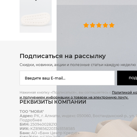
ОТЗЫВЫ
0 челове
Подписаться на рассылку
Скидки, новинки, акции и полезные статьи каждую неделю
ПОД
Нажимая кнопку «Подписаться», вы соглашаетесь с
Политикой к
и получением информации о товарах на электронную почту.
РЕКВИЗИТЫ КОМПАНИИ
ТОО "MORA"
Адрес:
РК, г. Алматы, индекс 050060, Бостандыкский р., ул. Ж
Подробнее
БИН:
250940028210
ИИК:
KZ898562203149358585
Банк:
АО «Банк Центр Кредит»