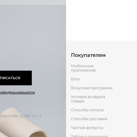
Резина
Способы оплаты
Способы до
Оставить отзыв
к
Покупателям
Мобильное
приложение
ПИСАТЬСЯ
Блог
Бонусная программа
онфиденциальности
Условия возврата
товара
Способы оплаты
арокова, д 366, н.п. 6
Способы доставки
Частые вопросы
Таблица размеров