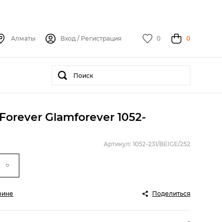
Алматы
Вход
/
Регистрация
0
0
orever Glamforever 1052-
Артикул: 1052-231/BEIGE/252
зине
Поделиться