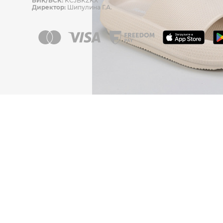
БИК/БСК:
KCJBKZKX
Директор:
Шипулина Г.А.