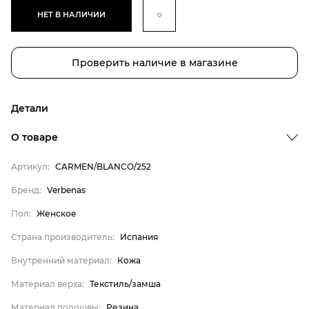
НЕТ В НАЛИЧИИ
Проверить наличие в магазине
Детали
О товаре
Артикул:
CARMEN/BLANCO/252
Бренд
Бренд:
Verbenas
Пол
Пол:
Женское
Страна производитель
Страна производитель:
Испания
Внутренний материал
Внутренний материал:
Кожа
Материал верха
Материал верха:
Текстиль/замша
Материал подошвы
Материал стельки
Материал подошвы:
Резина