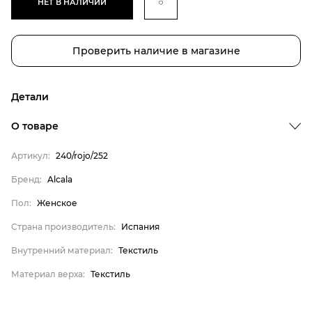
НЕТ В НАЛИЧИИ
Проверить наличие в магазине
Детали
Бренд
О товаре
Пол
Артикул:
240/rojo/252
Страна производитель
Бренд:
Alcala
Внутренний материал
Пол:
Женское
Материал верха
Alcala
Страна производитель:
Испания
Женское
Внутренний материал:
Текстиль
Испания
Материал верха:
Текстиль
Текстиль
Текстиль