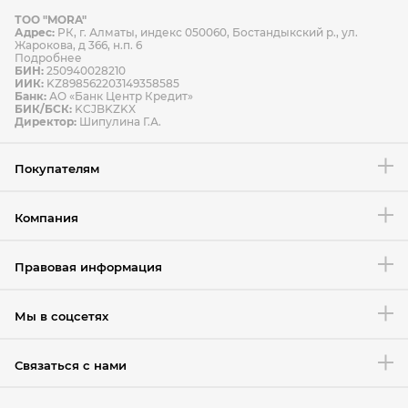
ТОО "MORA"
Способы оплаты
Адрес:
РК, г. Алматы, индекс 050060, Бостандыкский р., ул.
Способы доставки
Жарокова, д 366, н.п. 6
Подробнее
БИН:
250940028210
ИИК:
KZ898562203149358585
Банк:
АО «Банк Центр Кредит»
БИК/БСК:
KCJBKZKX
Условия возврата товара
Директор:
Шипулина Г.А.
Покупателям
Компания
Правовая информация
Мы в соцсетях
Связаться с нами