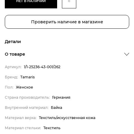
НЕТ В НАЛИЧИИ
Проверить наличие в магазине
Детали
О товаре
Артикул:
1/1-25236-43-001/262
Бренд
Бренд:
Tamaris
Пол
Пол:
Женское
Страна производитель
Страна производитель:
Германия
Внутренний материал
Внутренний материал:
Байка
Материал верха
Материал верха:
Текстиль/искусственная кожа
Материал стельки
Tamaris
Материал стельки:
Текстиль
Женское