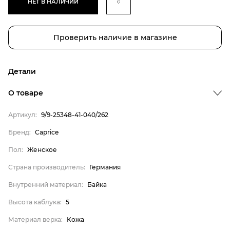
НЕТ В НАЛИЧИИ
Проверить наличие в магазине
Детали
О товаре
Артикул:
9/9-25348-41-040/262
Бренд
Пол
Бренд:
Caprice
Страна производитель
Пол:
Женское
Внутренний материал
Страна производитель:
Германия
Высота каблука
Внутренний материал:
Байка
Материал верха
Высота каблука:
5
Материал стельки
Материал верха:
Кожа
Caprice