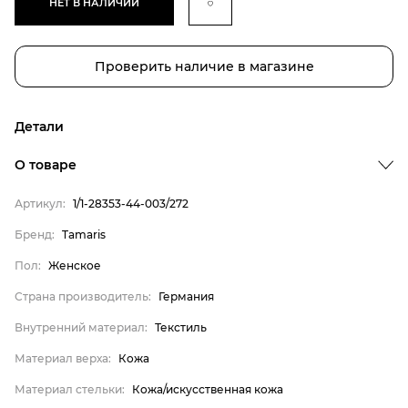
НЕТ В НАЛИЧИИ
Проверить наличие в магазине
Детали
Бренд
О товаре
Пол
Артикул:
1/1-28353-44-003/272
Страна производитель
Бренд:
Tamaris
Внутренний материал
Пол:
Женское
Материал верха
Материал стельки
Страна производитель:
Германия
Tamaris
Внутренний материал:
Текстиль
Женское
Материал верха:
Кожа
Германия
Материал стельки:
Кожа/искусственная кожа
Текстиль