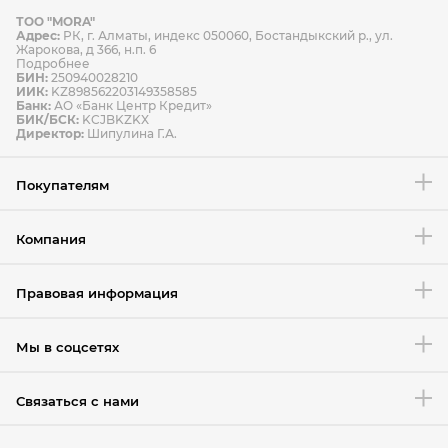
ТОО "MORA"
Способы оплаты
Адрес:
РК, г. Алматы, индекс 050060, Бостандыкский р., ул.
Способы доставки
Жарокова, д 366, н.п. 6
Подробнее
БИН:
250940028210
ИИК:
KZ898562203149358585
Банк:
АО «Банк Центр Кредит»
БИК/БСК:
KCJBKZKX
Условия возврата товара
Директор:
Шипулина Г.А.
Покупателям
Компания
Правовая информация
Мы в соцсетях
Связаться с нами