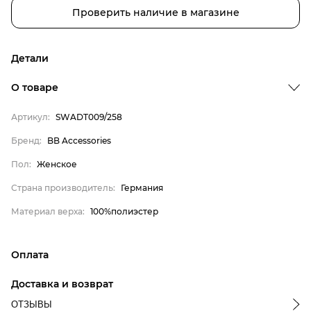
Проверить наличие в магазине
Детали
О товаре
Артикул:
SWADT009/258
Бренд
Бренд:
BB Accessories
Пол
Пол:
Женское
Страна производитель
Страна производитель:
Германия
Материал верха
BB Accessories
Материал верха:
100%полиэстер
Женское
Германия
Оплата
100%полиэстер
онлайн-оплата банковской картой на сайте Интернет-
Доставка и возврат
магазина
ОТЗЫВЫ