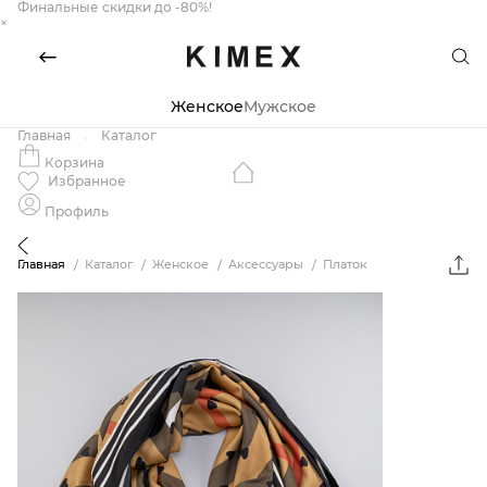
Финальные скидки до -80%!
×
Женское
Мужское
Главная
Каталог
Корзина
Избранное
Профиль
Главная
Каталог
Женское
Аксессуары
Платок