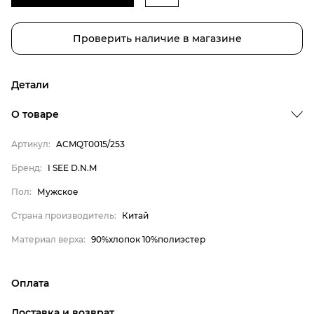
Проверить наличие в магазине
Детали
Бренд
О товаре
Пол
Артикул:
ACMQT0015/253
Страна производитель
Бренд:
I SEE D.N.M
Материал верха
I SEE D.N.M
Пол:
Мужское
Мужское
Страна производитель:
Китай
Китай
Материал верха:
90%хлопок 10%полиэстер
90%хлопок 10%полиэстер
Оплата
онлайн-оплата банковской картой на сайте Интернет-
Доставка и возврат