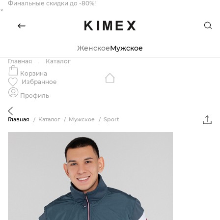
Финальные скидки до -80%!
×
Женское
Мужское
Главная
Каталог
Корзина
Избранное
Профиль
Главная
Каталог
Мужское
Sport