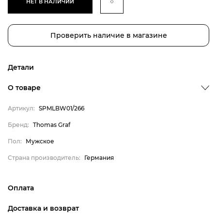
НЕТ В НАЛИЧИИ
Проверить наличие в магазине
Детали
О товаре
Артикул:
SPMLBW01/266
Бренд
Бренд:
Thomas Graf
Пол
Пол:
Мужское
Страна производитель
Страна производитель:
Германия
Thomas Graf
Мужское
Оплата
Германия
онлайн-оплата банковской картой на сайте Интернет-
Доставка и возврат
магазина