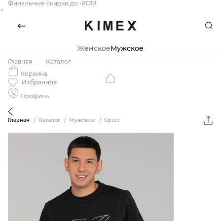
Финальные скидки до -80%!
×
Женское
Мужское
Главная
Каталог
Корзина
Избранное
Профиль
Главная
Каталог
Мужское
Sport