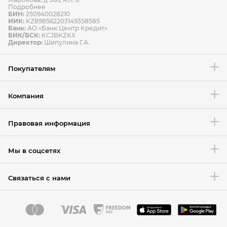
Подробнее
БИН:
250940028210
ИИК:
KZ898562203149358585
Банк:
АО «Банк Центр Кредит»
БИК/БСК:
KCJBKZKX
Условия возврата товара
Директор:
Шипулина Г.А.
Покупателям
Компания
Правовая информация
Мы в соцсетях
Связаться с нами