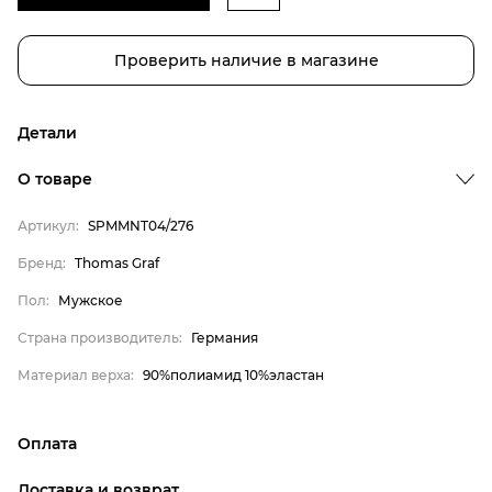
Проверить наличие в магазине
Детали
Бренд
О товаре
Пол
Артикул:
SPMMNT04/276
Страна производитель
Бренд:
Thomas Graf
Материал верха
Thomas Graf
Пол:
Мужское
Мужское
Страна производитель:
Германия
Германия
Материал верха:
90%полиамид 10%эластан
90%полиамид 10%эластан
Оплата
онлайн-оплата банковской картой на сайте Интернет-
Доставка и возврат