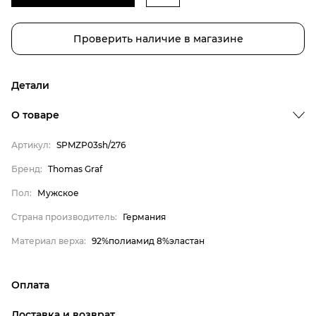
Проверить наличие в магазине
Детали
Бренд
О товаре
Пол
Артикул:
SPMZP03sh/276
Страна производитель
Бренд:
Thomas Graf
Материал верха
Thomas Graf
Пол:
Мужское
Мужское
Страна производитель:
Германия
Германия
Материал верха:
92%полиамид 8%эластан
92%полиамид 8%эластан
Оплата
онлайн-оплата банковской картой на сайте Интернет-
Доставка и возврат