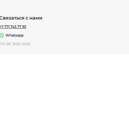
Связаться с нами
+7 771 743 77 93
Whatsapp
ная Thomas
ПН-ВС 9:00-21:00
af
7 195 ₸
ить