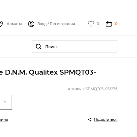
Алматы
Вход
/
Регистрация
0
0
e D.N.M. Qualitex SPMQT03-
Артикул: SPMQT03-03/276
зине
Поделиться