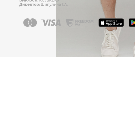
БИК/БСК:
KCJBKZKX
Директор:
Шипулина Г.А.