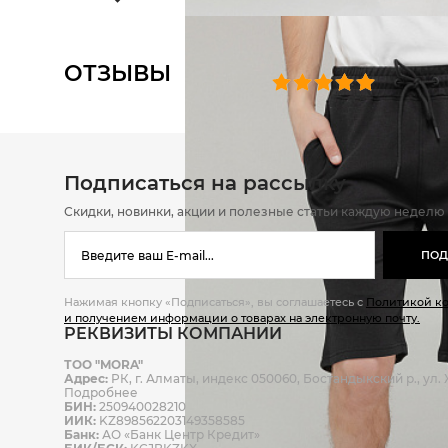
ОТЗЫВЫ
0 челове
Подписаться на рассылку
Скидки, новинки, акции и полезные статьи каждую неделю
ПОД
Нажимая кнопку «Подписаться», вы соглашаетесь с
Политикой к
и получением информации о товарах на электронную почту.
РЕКВИЗИТЫ КОМПАНИИ
ТОО "MORA"
Адрес:
РК, г. Алматы, индекс 050060, Бостандыкский р., ул. Ж
Подробнее
БИН:
250940028210
ИИК:
KZ898562203149358585
Банк:
АО «Банк Центр Кредит»