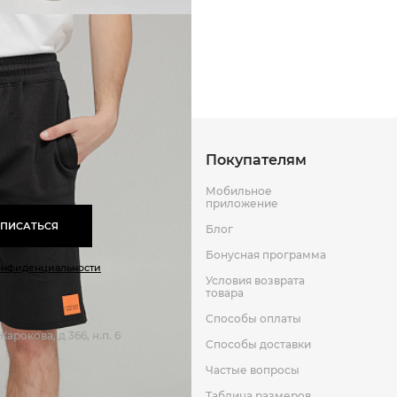
Способы оплаты
Способы до
Оставить отзыв
к
Покупателям
Мобильное
приложение
ПИСАТЬСЯ
Блог
Бонусная программа
онфиденциальности
Условия возврата
товара
Способы оплаты
арокова, д 366, н.п. 6
Способы доставки
Частые вопросы
Таблица размеров