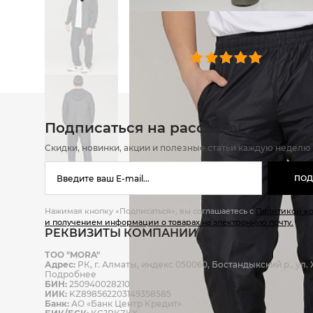
ОТЗЫВЫ
0 челове
Подписаться на рассылку
Скидки, новинки, акции и полезные статьи каждую неделю
ПОД
Нажимая кнопку «Подписаться», вы соглашаетесь с
Политикой к
и получением информации о товарах на электронную почту.
РЕКВИЗИТЫ КОМПАНИИ
ТОО "MORA"
Адрес:
РК, г. Алматы, индекс 050060, Бостандыкский р., ул. Ж
Подробнее
БИН:
250940028210
ИИК:
KZ898562203149358585
Банк:
АО «Банк Центр Кредит»