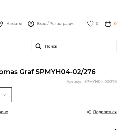
Алматы
Вход
/
Регистрация
0
0
omas Graf SPMYH04-02/276
Артикул: SPMYH04-02/276
зине
Поделиться