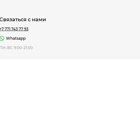
Связаться с нами
+7 771 743 77 93
Whatsapp
ная Thomas
ПН-ВС 9:00-21:00
af
7 195 ₸
ить