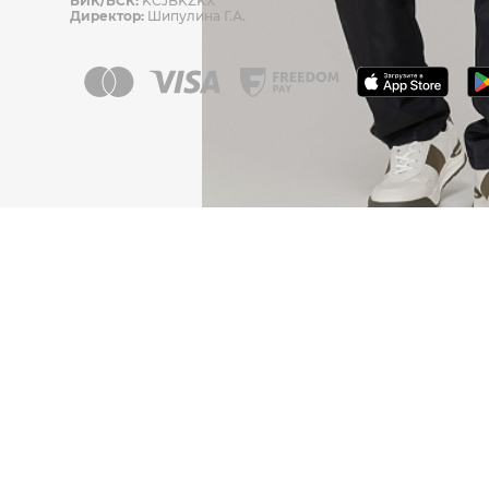
БИК/БСК:
KCJBKZKX
Директор:
Шипулина Г.А.