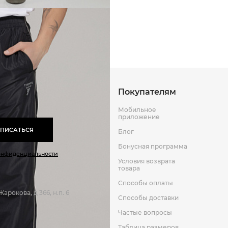
Способы оплаты
Способы до
Оставить отзыв
к
Покупателям
Мобильное
приложение
ПИСАТЬСЯ
Блог
Бонусная программа
онфиденциальности
Условия возврата
товара
Способы оплаты
арокова, д 366, н.п. 6
Способы доставки
Частые вопросы
Таблица размеров