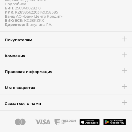
Подробнее
БИН:
250940028210
ИИК:
KZ898562203149358585
Банк:
АО «Банк Центр Кредит»
БИК/БСК:
KCJBKZKX
Условия возврата товара
Директор:
Шипулина Г.А.
Покупателям
Компания
Правовая информация
Мы в соцсетях
Связаться с нами