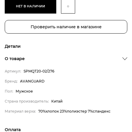
НЕТ В НАЛИЧИИ
Проверить наличие в магазине
Детали
О товаре
Артикул:
SPMQT20-02/276
Бренд
Бренд:
AVANGUARD
Пол
Пол:
Мужское
Страна производитель
Страна производитель:
Китай
Материал верха
Материал верха:
70%хлопок 23%полиэстер 7%спандекс
AVANGUARD
Мужское
Оплата
Китай