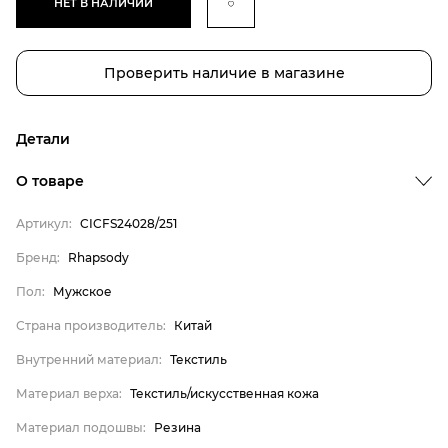
НЕТ В НАЛИЧИИ
Проверить наличие в магазине
Детали
О товаре
Артикул:
CICFS24028/251
Бренд
Пол
Бренд:
Rhapsody
Страна производитель
Пол:
Мужское
Внутренний материал
Страна производитель:
Китай
Материал верха
Внутренний материал:
Текстиль
Материал подошвы
Материал верха:
Текстиль/искусственная кожа
Материал стельки
Материал подошвы:
Резина
Rhapsody