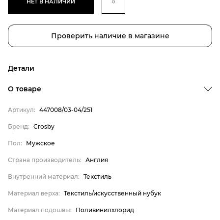
НЕТ В НАЛИЧИИ
Проверить наличие в магазине
Детали
Бренд
О товаре
Пол
Артикул:
447008/03-04/251
Страна производитель
Бренд:
Crosby
Внутренний материал
Пол:
Мужское
Материал верха
Материал подошвы
Страна производитель:
Англия
Материал стельки
Внутренний материал:
Текстиль
Crosby
Материал верха:
Текстиль/искусственный нубук
Мужское
Материал подошвы:
Поливинилхлорид
Англия