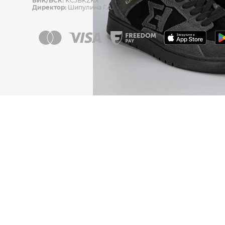
БИК/БСК:
KCJBKZKX
Директор:
Шипулина Г.А.