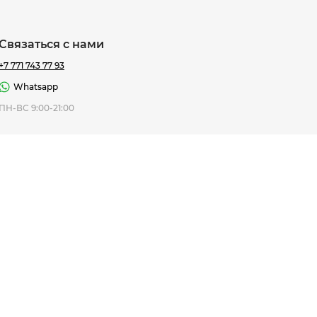
Связаться с нами
+7 771 743 77 93
Whatsapp
ная Thomas
ПН-ВС 9:00-21:00
af
7 195 ₸
ить