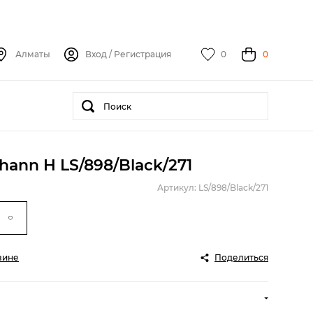
Алматы
Вход
/
Регистрация
0
0
ann H LS/898/Black/271
Артикул: LS/898/Black/271
зине
Поделиться