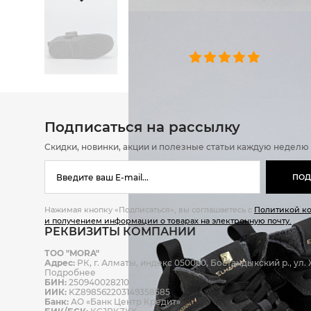
ОТЗЫВЫ
0 челове
Подписаться на рассылку
Скидки, новинки, акции и полезные статьи каждую неделю
ПОД
Нажимая кнопку «Подписаться», вы соглашаетесь с
Политикой к
и получением информации о товарах на электронную почту.
РЕКВИЗИТЫ КОМПАНИИ
ТОО "MORA"
Адрес:
РК, г. Алматы, индекс 050060, Бостандыкский р., ул. Ж
Подробнее
БИН:
250940028210
ИИК:
KZ898562203149358585
Банк:
АО «Банк Центр Кредит»