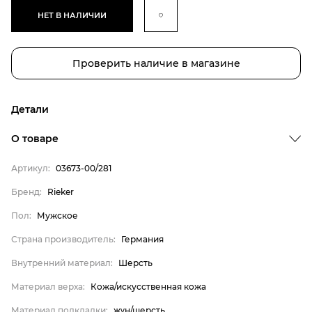
НЕТ В НАЛИЧИИ
Проверить наличие в магазине
Детали
Бренд
О товаре
Пол
Артикул:
03673-00/281
Страна производитель
Бренд:
Rieker
Внутренний материал
Пол:
Мужское
Материал верха
Материал подкладки
Страна производитель:
Германия
Материал подошвы
Внутренний материал:
Шерсть
Материал стельки
Материал верха:
Кожа/искусственная кожа
Rieker
Материал подкладки:
жүн/шерсть