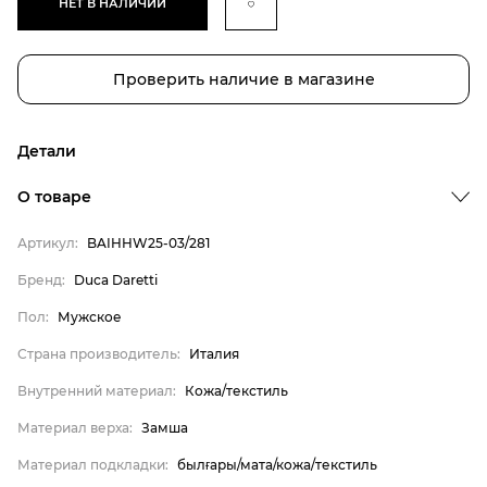
НЕТ В НАЛИЧИИ
Проверить наличие в магазине
Детали
О товаре
Артикул:
BAIHHW25-03/281
Бренд:
Duca Daretti
Пол:
Мужское
Бренд
Страна производитель:
Италия
Пол
Внутренний материал:
Кожа/текстиль
Страна производитель
Материал верха:
Замша
Внутренний материал
Материал подкладки:
былғары/мата/кожа/текстиль
Материал верха