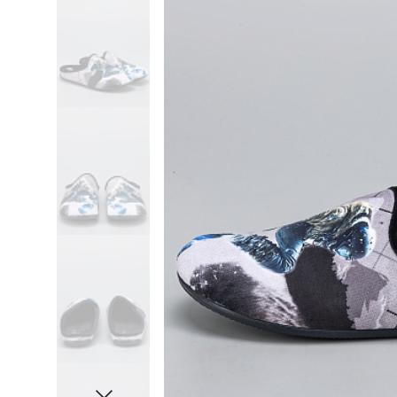
Сабо
Лонгслив
Шапка
Сандалии
Пиджак
Шарф
Сапоги
Поло
Шляпа
Слипоны
Рубашка
Все категории
Тапочки
Свитер