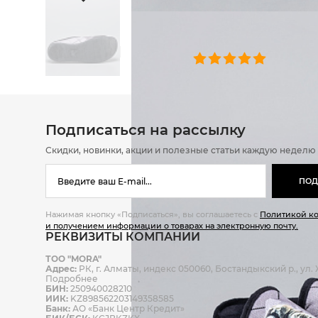
ОТЗЫВЫ
0 челове
Подписаться на рассылку
Скидки, новинки, акции и полезные статьи каждую неделю
ПОД
Нажимая кнопку «Подписаться», вы соглашаетесь с
Политикой к
и получением информации о товарах на электронную почту.
РЕКВИЗИТЫ КОМПАНИИ
ТОО "MORA"
Адрес:
РК, г. Алматы, индекс 050060, Бостандыкский р., ул. Ж
Подробнее
БИН:
250940028210
ИИК:
KZ898562203149358585
Банк:
АО «Банк Центр Кредит»