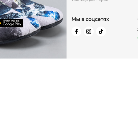
Мы в соцсетях
-80%
-60%
-70%
NEW
NEW
NEW
Сумка пояс
Gr
17 990 ₸
Куп