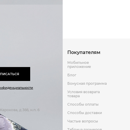
Способы оплаты
Способы до
Полиуретан
Текстиль
Оставить отзыв
к
Покупателям
Мобильное
приложение
ПИСАТЬСЯ
Блог
Бонусная программа
онфиденциальности
Условия возврата
товара
Способы оплаты
арокова, д 366, н.п. 6
Способы доставки
Частые вопросы
Таблица размеров