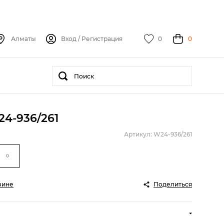
Алматы
Вход
/
Регистрация
0
0
24-936/261
Артикул: W24-936/261
зине
Поделиться