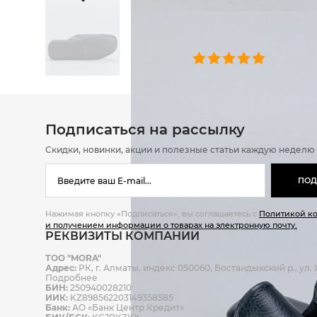
ОТЗЫВЫ
0 челове
Подписаться на рассылку
Скидки, новинки, акции и полезные статьи каждую неделю
ПОД
Нажимая кнопку «Подписаться», вы соглашаетесь с
Политикой к
и получением информации о товарах на электронную почту.
РЕКВИЗИТЫ КОМПАНИИ
ТОО "MORA"
Адрес:
РК, г. Алматы, индекс 050060, Бостандыкский р., ул. Ж
Подробнее
БИН:
250940028210
ИИК:
KZ898562203149358585
Банк:
АО «Банк Центр Кредит»