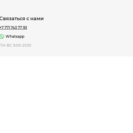
Связаться с нами
+7 771 743 77 93
Whatsapp
ная Thomas
ПН-ВС 9:00-21:00
af
7 195 ₸
ить