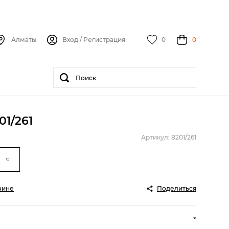
Алматы
Вход
/
Регистрация
0
0
01/261
Артикул: 8201/261
зине
Поделиться