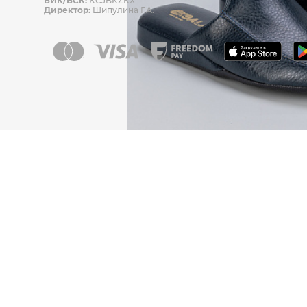
БИК/БСК:
KCJBKZKX
Директор:
Шипулина Г.А.