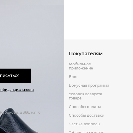
Искусственная кожа
Способы оплаты
Способы до
Резина
Кожа
Оставить отзыв
к
Покупателям
Мобильное
приложение
ПИСАТЬСЯ
Блог
Бонусная программа
онфиденциальности
Условия возврата
товара
Способы оплаты
арокова, д 366, н.п. 6
Способы доставки
Частые вопросы
Таблица размеров