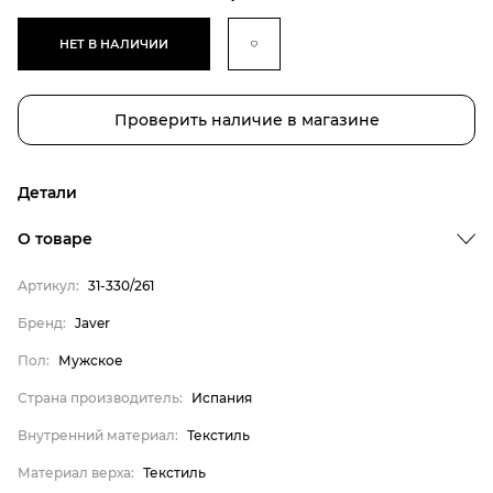
НЕТ В НАЛИЧИИ
Проверить наличие в магазине
Детали
Бренд
О товаре
Пол
Артикул:
31-330/261
Страна производитель
Бренд:
Javer
Внутренний материал
Пол:
Мужское
Материал верха
Материал подкладки
Страна производитель:
Испания
Материал подошвы
Внутренний материал:
Текстиль
Материал стельки
Материал верха:
Текстиль
Javer