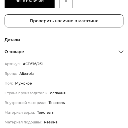
НЕТ В НАЛИЧИИ
Проверить наличие в магазине
Детали
О товаре
Артикул:
AC11676/261
Бренд
Бренд:
Alberola
Пол
Пол:
Мужское
Страна производитель
Страна производитель:
Испания
Внутренний материал
Внутренний материал:
Текстиль
Материал верха
Материал верха:
Текстиль
Материал подошвы
Материал стельки
Материал подошвы:
Резина
Alberola