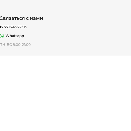
Связаться с нами
+7 771 743 77 93
Whatsapp
ная Thomas
ПН-ВС 9:00-21:00
af
7 195 ₸
ить