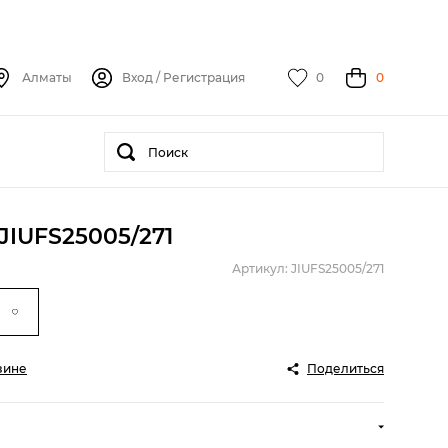
Алматы
Вход
/
Регистрация
0
0
JIUFS25005/271
Артикул: JIUFS25005/271
зине
Поделиться