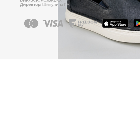
БИК/БСК:
KCJBKZKX
Директор:
Шипулина Г.А.