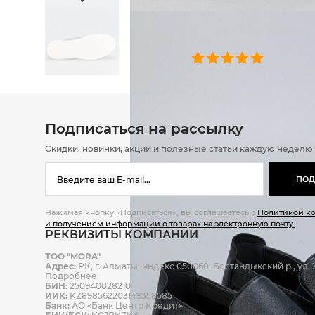
ОТЗЫВЫ
0 челове
Подписаться на рассылку
Скидки, новинки, акции и полезные статьи каждую неделю
ПОД
Нажимая кнопку «Подписаться», вы соглашаетесь с
Политикой к
и получением информации о товарах на электронную почту.
РЕКВИЗИТЫ КОМПАНИИ
ТОО "MORA"
Адрес:
РК, г. Алматы, индекс 050060, Бостандыкский р., ул. Ж
Подробнее
БИН:
250940028210
ИИК:
KZ898562203149358585
Банк:
АО «Банк Центр Кредит»