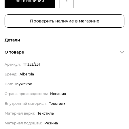
НЕТ В НАЛИЧИИ
Проверить наличие в магазине
Детали
О товаре
Артикул:
T11353/251
Бренд
Бренд:
Alberola
Пол
Пол:
Мужское
Страна производитель
Страна производитель:
Испания
Внутренний материал
Внутренний материал:
Текстиль
Материал верха
Материал верха:
Текстиль
Материал подошвы
Материал стельки
Материал подошвы:
Резина
Alberola