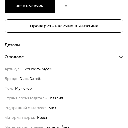
НЕТ В НАЛИЧИИ
Проверить наличие в магазине
Детали
О товаре
Артикул:
JYYHW25-34/281
Бренд:
Duca Daretti
Пол:
Мужское
Страна производитель:
Италия
Внутренний материал:
Мех
Бренд
Материал верха:
Кожа
Пол
Материал подкладки:
аң терісі/мех